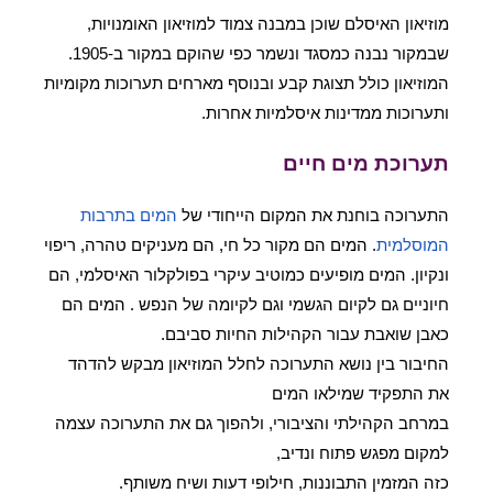
מוזיאון האיסלם שוכן במבנה צמוד למוזיאון האומנויות,
שבמקור נבנה כמסגד ונשמר כפי שהוקם במקור ב-1905.
המוזיאון כולל תצוגת קבע ובנוסף מארחים תערוכות מקומיות
ותערוכות ממדינות איסלמיות אחרות.
תערוכת מים חיים
התערוכה בוחנת את המקום הייחודי של
המים בתרבות
המוסלמית
. המים הם מקור כל חי, הם מעניקים טהרה, ריפוי
ונקיון. המים מופיעים כמוטיב עיקרי בפולקלור האיסלמי, הם
חיוניים גם לקיום הגשמי וגם לקיומה של הנפש . המים הם
כאבן שואבת עבור הקהילות החיות סביבם.
החיבור בין נושא התערוכה לחלל המוזיאון מבקש להדהד
את התפקיד שמילאו המים
במרחב הקהילתי והציבורי, ולהפוך גם את התערוכה עצמה
למקום מפגש פתוח ונדיב,
כזה המזמין התבוננות, חילופי דעות ושיח משותף.