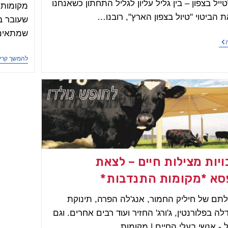
יל בצפון – בין גליל עליון לגליל התחתון כשאנחנו
מקומות ל
 הביטוי "טיול בצפון הארץ", רובנו…
שעובר ב
שמתאים 
מקומות
לטייל
בצפון,
להמשך קרי
בהר
ובכפר
יות מצילות חיים – לצאת
א *מקומות התנדבות*
לתם של חיליק החמור, אנג'לה הפרה, תינוקת
ה בפלורנטין, ג'ורג' החזיר ועוד רבים אחרים. וגם
 - אנשי בעלי החיים | מקומות…