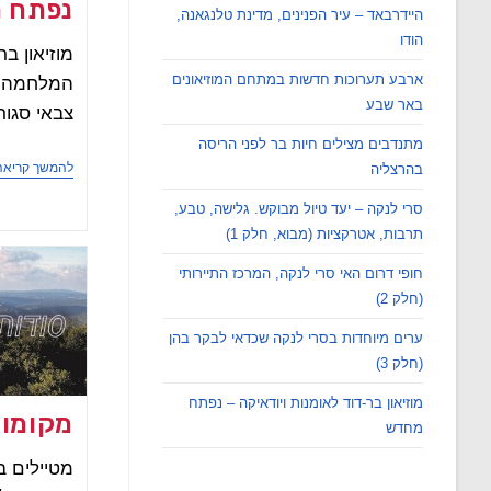
נפתח 
היידרבאד – עיר הפנינים, מדינת טלנגאנה,
הודו
מוזיאון ב
ארבע תערוכות חדשות במתחם המוזיאונים
המלחמה, 
באר שבע
צבאי סגור
מתנדבים מצילים חיות בר לפני הריסה
להמשך קריאה
בהרצליה
סרי לנקה – יעד טיול מבוקש. גלישה, טבע,
תרבות, אטרקציות (מבוא, חלק 1)
חופי דרום האי סרי לנקה, המרכז התיירותי
(חלק 2)
ערים מיוחדות בסרי לנקה שכדאי לבקר בהן
(חלק 3)
מוזיאון בר-דוד לאומנות ויודאיקה – נפתח
מקומות
מחדש
מטיילים ב