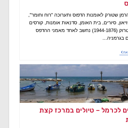
הרמן שטורק לאומנות הדפוס ותערוכה "רוח וחומר",
יאון, סיורים, בית האומן, סדנאות אומנות, קורסים
הרמן שטרוק (1944-1876) נחשב לאחד מאמני ההדפס
 בגרמניה…
מוזיאון
אה
הרמן
שטורק,
סדנאות
אומנות
הדפוס
ים לכרמל – טיולים במרכז קצת