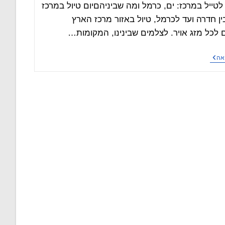
טייל במרכז: ים, כרמל ומה שביניהםיום טיול במרכז
ין חדרה ועד לכרמל, טיול באזור מרכז הארץ
לכל מזג אויר. לצלמים שבינינו, המקומות…
בין
אה
הים
לכרמל
–
טיולים
במרכז
קצת
אחרת