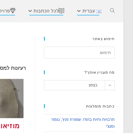
Ski
t
עברית
לכל הכתבות
פרויק
Toggle
conten
website
חיפוש באתר
search
רעיונות למסל
מה מעניין אותך?
מה
בצפון
מעניין
אותך?
כתבות מומלצות
תרבויות וחיות בהודו: שמורת פנץ', נגפור
מוזיאון
וסנצ'י