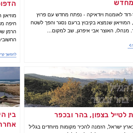
מחדש
הדפוס
ר-דוד לאומנות ויודאיקה - נפתח מחדש עם פרוץ
מוזיאון 
המוזיאון שנמצא בקיבוץ ברעם נסגר והפך לשטח
חיפה מוז
. מנהלו, האוצר אבי איפרגן, שב למקום…
החשובים
מוזיאון
בר-דוד
להמשך קרי
לאומנות
ויודאיקה
–
נפתח
מחדש
בין ה
 לטייל בצפון, בהר ובכפר
אחרת
ארץ ישראל, הזמנה להכיר מקומות מיוחדים בגליל