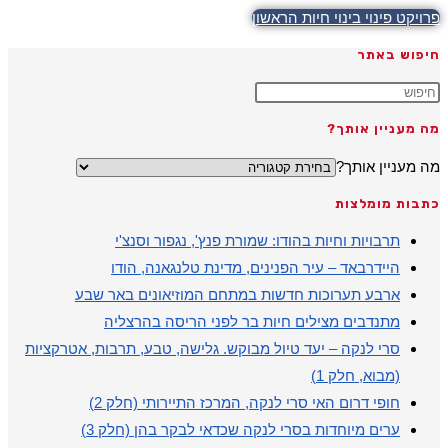
פרויקט פינוי בינוי חיות הראשון
חיפוש באתר
מה מעניין אותך?
מה מעניין אותך?
כתבות מומלצות
תרבויות וחיות בהודו: שמורת פנץ', נגפור וסנצ'י
היידרבאד – עיר הפנינים, מדינת טלנגאנה, הודו
ארבע תערוכות חדשות במתחם המוזיאונים באר שבע
מתנדבים מצילים חיות בר לפני הריסה בהרצליה
סרי לנקה – יעד טיול מבוקש. גלישה, טבע, תרבות, אטרקציות
(מבוא, חלק 1)
חופי דרום האי סרי לנקה, המרכז התיירותי (חלק 2)
ערים מיוחדות בסרי לנקה שכדאי לבקר בהן (חלק 3)