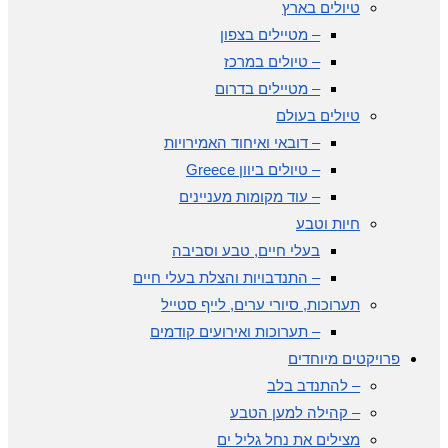
טיולים בארץ
– מטיילים בצפון
– טיולים במרכז
– מטיילים בדרום
טיולים בעולם
– דובאי ואיחוד האמירויות
– טיולים ביוון Greece
– עוד מקומות מעניינים
חיות וטבע
בעלי חיים, טבע וסביבה
– התנדבויות והצלת בעלי חיים
תערוכות, סיורי ערים, לייף סטייל
– תערוכות ואירועים קודמים
פרויקטים מיוחדים
– להתנדב בלב
– קהילה למען הטבע
מצילים את נחל גליל ים