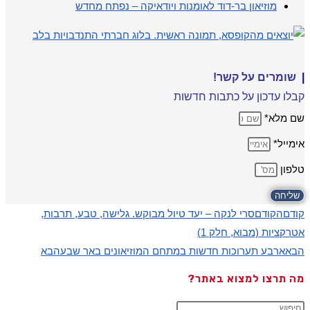
מוזיאון בר-דוד לאומנות ויודאיקה – נפתח מחדש
|
שומרים על קשר!
קבלו עדכון על כתבות חדשות
שם מלא*
אימייל*
טלפון
שליחה
קודם
הקודם
סרי לנקה – יעד טיול מבוקש. גלישה, טבע, תרבות,
אטרקציות (מבוא, חלק 1)
הבא
ארבע תערוכות חדשות במתחם המוזיאונים באר שבע
הבא
מה תרצו למצוא באתר?