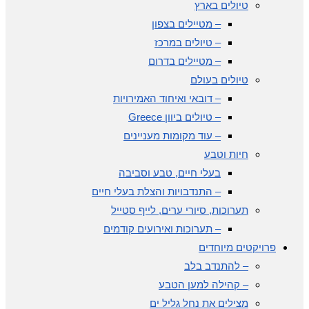
טיולים בארץ
– מטיילים בצפון
– טיולים במרכז
– מטיילים בדרום
טיולים בעולם
– דובאי ואיחוד האמירויות
– טיולים ביוון Greece
– עוד מקומות מעניינים
חיות וטבע
בעלי חיים, טבע וסביבה
– התנדבויות והצלת בעלי חיים
תערוכות, סיורי ערים, לייף סטייל
– תערוכות ואירועים קודמים
פרויקטים מיוחדים
– להתנדב בלב
– קהילה למען הטבע
מצילים את נחל גליל ים