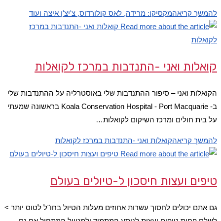
להמשך קריאה
מקסיקו: מרידה, לאס קולורדוס, צ'יצ'ן איצה ועוד
קואלות ואני -התנדבות במרכז לקואלות
הקואלות ואני – סיפור ההתנדבות שלי באוסטרליה על ההתנדבות שלי
ב- Koala Conservation Hospital - Port Macquarie בראשונה שמעתי
על בית חולים ומרכז השיקום לקואלות…
להמשך קריאה
קואלות ואני -התנדבות במרכז לקואלות
טיפים ועצות חיסכון ל-טיולים בעולם
גם אתם יכולים לחסוך עשרות אחוזים מעלות הטיול בחו"ל לטוס יותר >
לשלם פחות,טיפים ועצות לנוסע המתמיד ולמטייל המתחיל.אם גם