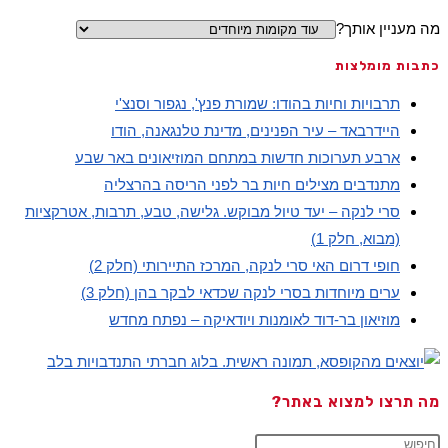
מה מעניין אותך?
כתבות מומלצות
תרבויות וחיות בהודו: שמורת פנץ', נגפור וסנצ'י
היידרבאד – עיר הפנינים, מדינת טלנגאנה, הודו
ארבע תערוכות חדשות במתחם המוזיאונים באר שבע
מתנדבים מצילים חיות בר לפני הריסה בהרצליה
סרי לנקה – יעד טיול מבוקש. גלישה, טבע, תרבות, אטרקציות
(מבוא, חלק 1)
חופי דרום האי סרי לנקה, המרכז התיירותי (חלק 2)
ערים מיוחדות בסרי לנקה שכדאי לבקר בהן (חלק 3)
מוזיאון בר-דוד לאומנות ויודאיקה – נפתח מחדש
מה תרצו למצוא באתר?