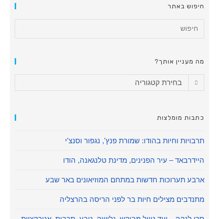
חיפוש באתר
מה מעניין אותך?
בחירת קטגוריה
כתבות מומלצות
תרבויות וחיות בהודו: שמורת פנץ', נגפור וסנצ'י
היידרבאד – עיר הפנינים, מדינת טלנגאנה, הודו
ארבע תערוכות חדשות במתחם המוזיאונים באר שבע
מתנדבים מצילים חיות בר לפני הריסה בהרצליה
סרי לנקה – יעד טיול מבוקש. גלישה, טבע, תרבות, אטרקציות