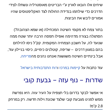
שיחים אלו הובאו לארץ ע"י הבריטים מאוסטרליה ונשתלו לצידי
הדרכים כדי שילחמו בנדידת החולות לצד האקליפטוסים שהיו
אמורים ליבש את הביצות.
בתור צמח לא מקומי השיטה המכחילה (או שמא הצהובה?)
הסתגלה בצורה מדהימה ואפילו תפסה הרבה יותר שטח ממה
שנועד לה, על חשבון הצמחיה המקומית. קק"ל ניסו להילחם
בהם במגוון דרכים – שריפה, קוטלנים כימיים, כיסוי בניילון עוד,
אבל בינתיים השיטה משגשגת ואנחנו נהנים מה
פריחה
.
עוד כתבות על
קיימות במרכז
ו
רוח התנדבותית בישראל
שדרות – נוף עזה – גבעת קובי
אי אפשר לבקר בדרום בלי תצפית על העיר עזה. היא נפרשת
ממש לפנינו מגבעת קובי שלצד שכונת וילות חדשה. רק במרחק
2.8 ק"מ!